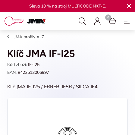
Sleva 10 % na stroj
MULTICODE NXT-E
.
JMA profily A–Z
Klíč JMA IF-I25
Kód zboží:
IF-I25
EAN:
8422513006997
Klíč JMA IF-I25 / ERREBI IF8R / SILCA IF4