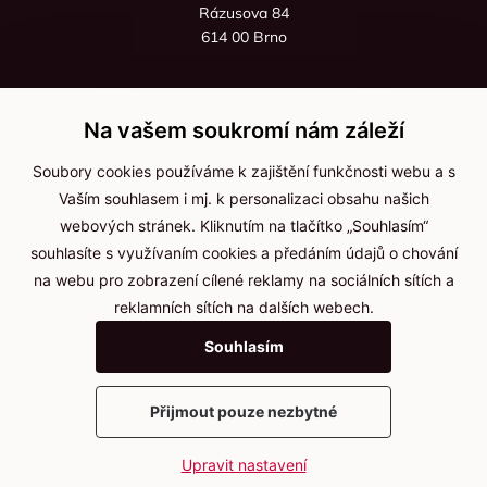
Rázusova 84
614 00 Brno
+420 725 545 626
+420 736 535 066
Na vašem soukromí nám záleží
Po - pá: 8:00 - 16:00
Soubory cookies používáme k zajištění funkčnosti webu a s
info@jma-kam.cz
Vaším souhlasem i mj. k personalizaci obsahu našich
webových stránek. Kliknutím na tlačítko „Souhlasím“
souhlasíte s využívaním cookies a předáním údajů o chování
Důležité informace
na webu pro zobrazení cílené reklamy na sociálních sítích a
reklamních sítích na dalších webech.
Ochrana osobních údajů
Souhlasím
Cookies
Přijmout pouze nezbytné
2025 © Kameníčci s.r.o.
Upravit nastavení
Vytvořil
webProgress