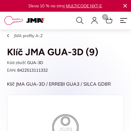
Sleva 10 % na stroj
MULTICODE NXT-E
.
JMA profily A–Z
Klíč JMA GUA-3D (9)
Kód zboží:
GUA-3D
EAN:
8422513111332
Klíč JMA GUA-3D / ERREBI GUA3 / SILCA GD8R