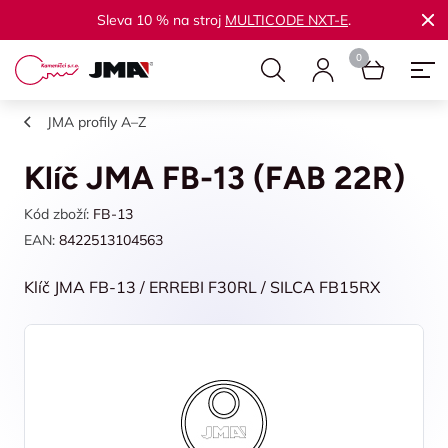
Sleva 10 % na stroj
MULTICODE NXT-E
.
JMA profily A–Z
Klíč JMA FB-13 (FAB 22R)
Kód zboží:
FB-13
EAN:
8422513104563
Klíč JMA FB-13 / ERREBI F30RL / SILCA FB15RX