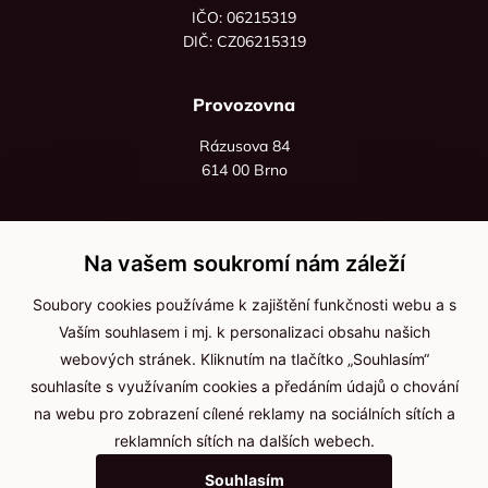
IČO: 06215319
DIČ: CZ06215319
Provozovna
Rázusova 84
614 00 Brno
+420 725 545 626
+420 736 535 066
Na vašem soukromí nám záleží
Po - pá: 8:00 - 16:00
Soubory cookies používáme k zajištění funkčnosti webu a s
info@jma-kam.cz
Vaším souhlasem i mj. k personalizaci obsahu našich
webových stránek. Kliknutím na tlačítko „Souhlasím“
souhlasíte s využívaním cookies a předáním údajů o chování
Důležité informace
na webu pro zobrazení cílené reklamy na sociálních sítích a
reklamních sítích na dalších webech.
Ochrana osobních údajů
Souhlasím
Cookies