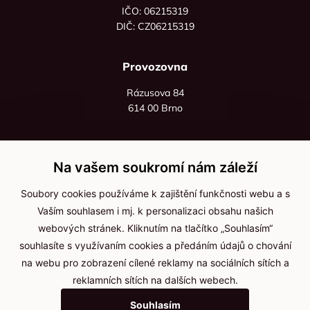
IČO: 06215319
DIČ: CZ06215319
Provozovna
Rázusova 84
614 00 Brno
+420 725 545 626
+420 736 535 066
Na vašem soukromí nám záleží
Po - pá: 8:00 - 16:00
Soubory cookies používáme k zajištění funkčnosti webu a s
info@jma-kam.cz
Vaším souhlasem i mj. k personalizaci obsahu našich
webových stránek. Kliknutím na tlačítko „Souhlasím“
souhlasíte s využívaním cookies a předáním údajů o chování
Důležité informace
na webu pro zobrazení cílené reklamy na sociálních sítích a
reklamních sítích na dalších webech.
Ochrana osobních údajů
Souhlasím
Cookies