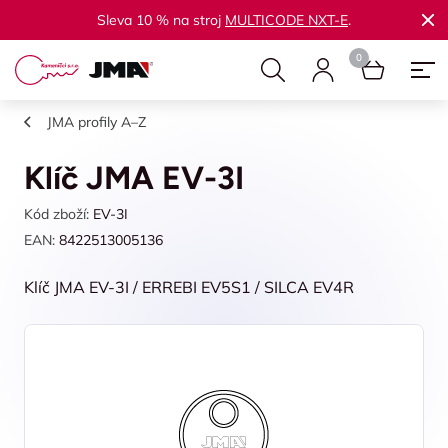
Sleva 10 % na stroj
MULTICODE NXT-E
.
JMA profily A–Z
Klíč JMA EV-3I
Kód zboží:
EV-3I
EAN:
8422513005136
Klíč JMA EV-3I / ERREBI EV5S1 / SILCA EV4R