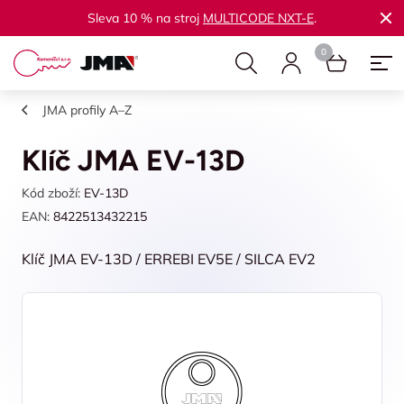
Sleva 10 % na stroj
MULTICODE NXT-E
.
JMA profily A–Z
Klíč JMA EV-13D
Kód zboží:
EV-13D
EAN:
8422513432215
Klíč JMA EV-13D / ERREBI EV5E / SILCA EV2