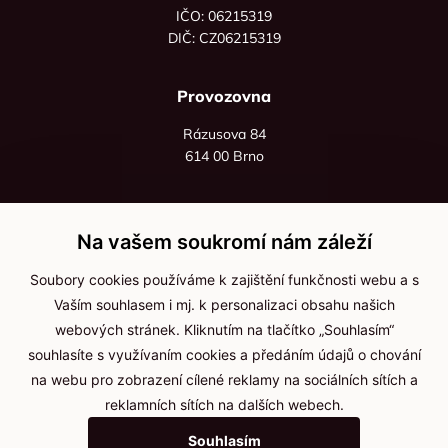
IČO: 06215319
DIČ: CZ06215319
Provozovna
Rázusova 84
614 00 Brno
+420 725 545 626
+420 736 535 066
Na vašem soukromí nám záleží
Po - pá: 8:00 - 16:00
Soubory cookies používáme k zajištění funkčnosti webu a s
info@jma-kam.cz
Vaším souhlasem i mj. k personalizaci obsahu našich
webových stránek. Kliknutím na tlačítko „Souhlasím“
souhlasíte s využívaním cookies a předáním údajů o chování
Důležité informace
na webu pro zobrazení cílené reklamy na sociálních sítích a
reklamních sítích na dalších webech.
Ochrana osobních údajů
Souhlasím
Cookies