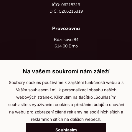
IČO: 06215319
DIČ: CZ06215319
Provozovna
Rázusova 84
614 00 Brno
+420 725 545 626
+420 736 535 066
Na vašem soukromí nám záleží
Po - pá: 8:00 - 16:00
Soubory cookies používáme k zajištění funkčnosti webu a s
info@jma-kam.cz
Vaším souhlasem i mj. k personalizaci obsahu našich
webových stránek. Kliknutím na tlačítko „Souhlasím“
souhlasíte s využívaním cookies a předáním údajů o chování
Důležité informace
na webu pro zobrazení cílené reklamy na sociálních sítích a
reklamních sítích na dalších webech.
Ochrana osobních údajů
Souhlasím
Cookies