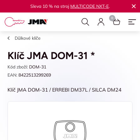
Sleva 10 % na stroj
MULTICODE NXT-E
.
Důlkové klíče
Klíč JMA DOM-31 *
Kód zboží:
DOM-31
EAN:
8422513299269
Klíč JMA DOM-31 / ERREBI DM37L / SILCA DM24