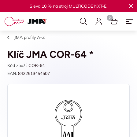
Sleva 10 % na stroj
MULTICODE NXT-E
.
JMA profily A–Z
Klíč JMA COR-64 *
Kód zboží:
COR-64
EAN:
8422513454507