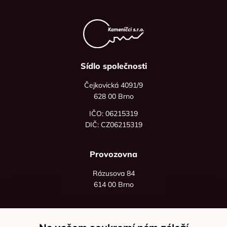
Sídlo společnosti
Čejkovická 4091/9
628 00 Brno
IČO: 06215319
DIČ: CZ06215319
Provozovna
Rázusova 84
614 00 Brno
+420 725 545 626
+420 736 535 066