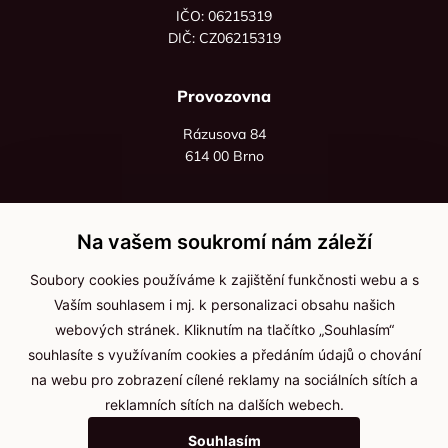
IČO: 06215319
DIČ: CZ06215319
Provozovna
Rázusova 84
614 00 Brno
+420 725 545 626
+420 736 535 066
Na vašem soukromí nám záleží
Po - pá: 8:00 - 16:00
Soubory cookies používáme k zajištění funkčnosti webu a s
info@jma-kam.cz
Vaším souhlasem i mj. k personalizaci obsahu našich
webových stránek. Kliknutím na tlačítko „Souhlasím“
souhlasíte s využívaním cookies a předáním údajů o chování
Důležité informace
na webu pro zobrazení cílené reklamy na sociálních sítích a
reklamních sítích na dalších webech.
Ochrana osobních údajů
Souhlasím
Cookies