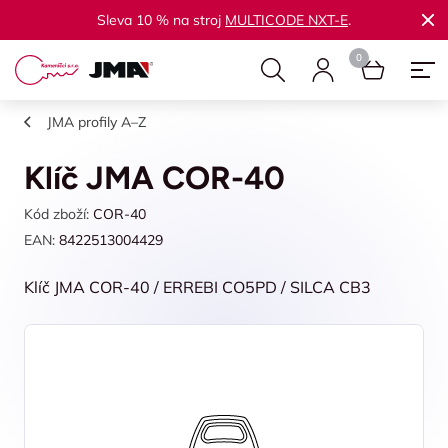
Sleva 10 % na stroj
MULTICODE NXT-E
.
JMA profily A–Z
Klíč JMA COR-40
Kód zboží:
COR-40
EAN:
8422513004429
Klíč JMA COR-40 / ERREBI CO5PD / SILCA CB3