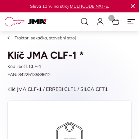
Sleva 10 % na stroj
MULTICODE NXT-E
.
Traktor, sekačka, stavební stroj
Klíč JMA CLF-1 *
Kód zboží:
CLF-1
EAN:
8422513589612
Klíč JMA CLF-1 / ERREBI CLF1 / SILCA CFT1