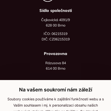
Sídlo společnosti
Čejkovická 4091/9
628 00 Brno
IČO: 06215319
DIČ: CZ06215319
Provozovna
Rázusova 84
614 00 Brno
+420 725 545 626
+420 736 535 066
Na vašem soukromí nám záleží
Po - pá: 8:00 - 16:00
Soubory cookies používáme k zajištění funkčnosti webu a s
info@jma-kam.cz
Vaším souhlasem i mj. k personalizaci obsahu našich