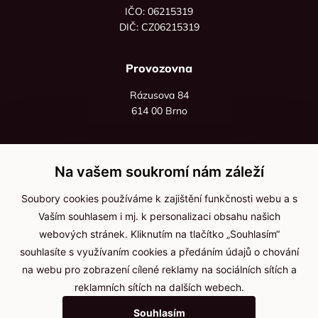
IČO: 06215319
DIČ: CZ06215319
Provozovna
Rázusova 84
614 00 Brno
+420 725 545 626
+420 736 535 066
Na vašem soukromí nám záleží
Po - pá: 8:00 - 16:00
Soubory cookies používáme k zajištění funkčnosti webu a s
info@jma-kam.cz
Vaším souhlasem i mj. k personalizaci obsahu našich
webových stránek. Kliknutím na tlačítko „Souhlasím“
souhlasíte s využívaním cookies a předáním údajů o chování
Důležité informace
na webu pro zobrazení cílené reklamy na sociálních sítích a
reklamních sítích na dalších webech.
Ochrana osobních údajů
Souhlasím
Cookies