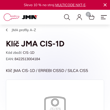
Sleva 10 % na stroj
MULTICODE NXT-E
.
JMA profily A–Z
Klíč JMA CIS-1D
Kód zboží:
CIS-1D
EAN:
8422513004184
Klíč JMA CIS-1D / ERREBI CIS5D / SILCA CIS5