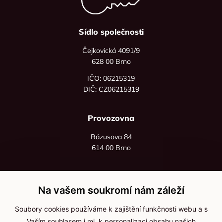
Sídlo společnosti
Čejkovická 4091/9
628 00 Brno
IČO: 06215319
DIČ: CZ06215319
Provozovna
Rázusova 84
614 00 Brno
+420 725 545 626
+420 736 535 066
Na vašem soukromí nám záleží
Po - pá: 8:00 - 16:00
Soubory cookies používáme k zajištění funkčnosti webu a s
info@jma-kam.cz
Vaším souhlasem i mj. k personalizaci obsahu našich