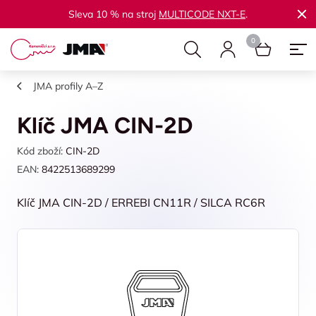
Sleva 10 % na stroj
MULTICODE NXT-E
.
JMA profily A–Z
Klíč JMA CIN-2D
Kód zboží:
CIN-2D
EAN:
8422513689299
Klíč JMA CIN-2D / ERREBI CN11R / SILCA RC6R