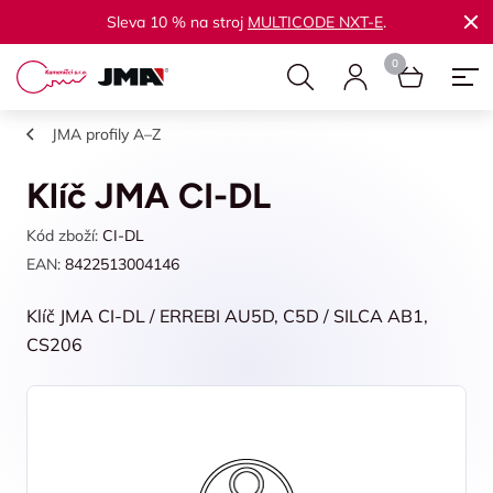
Sleva 10 % na stroj
MULTICODE NXT-E
.
JMA profily A–Z
Klíč JMA CI-DL
Kód zboží:
CI-DL
EAN:
8422513004146
Klíč JMA CI-DL / ERREBI AU5D, C5D / SILCA AB1,
CS206