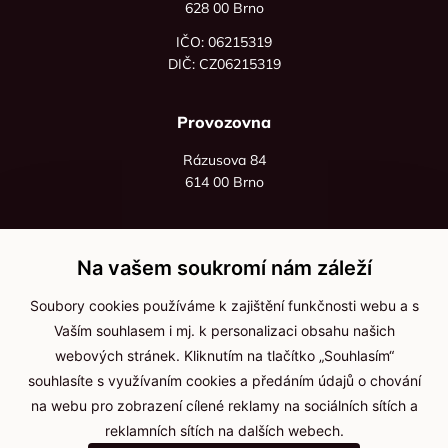
628 00 Brno
IČO: 06215319
DIČ: CZ06215319
Provozovna
Rázusova 84
614 00 Brno
+420 725 545 626
+420 736 535 066
Na vašem soukromí nám záleží
Po - pá: 8:00 - 16:00
Soubory cookies používáme k zajištění funkčnosti webu a s
info@jma-kam.cz
Vaším souhlasem i mj. k personalizaci obsahu našich
webových stránek. Kliknutím na tlačítko „Souhlasím“
souhlasíte s využívaním cookies a předáním údajů o chování
Důležité informace
na webu pro zobrazení cílené reklamy na sociálních sítích a
reklamních sítích na dalších webech.
Ochrana osobních údajů