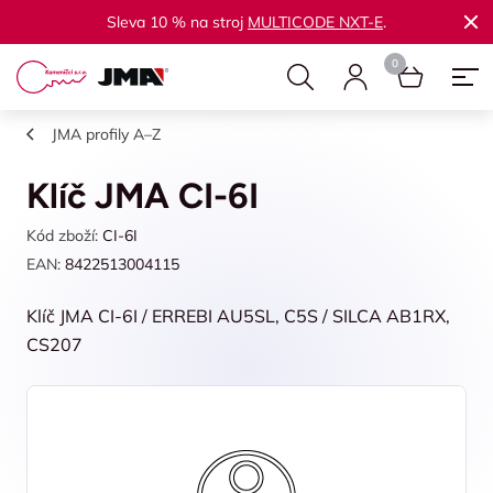
Sleva 10 % na stroj
MULTICODE NXT-E
.
JMA profily A–Z
Klíč JMA CI-6I
Kód zboží:
CI-6I
EAN:
8422513004115
Klíč JMA CI-6I / ERREBI AU5SL, C5S / SILCA AB1RX,
CS207