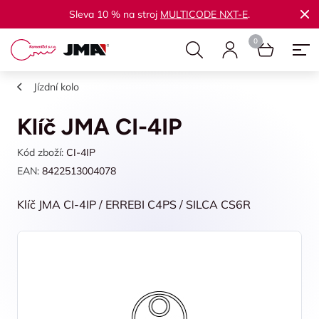
Sleva 10 % na stroj
MULTICODE NXT-E
.
Jízdní kolo
Klíč JMA CI-4IP
Kód zboží:
CI-4IP
EAN:
8422513004078
Klíč JMA CI-4IP / ERREBI C4PS / SILCA CS6R