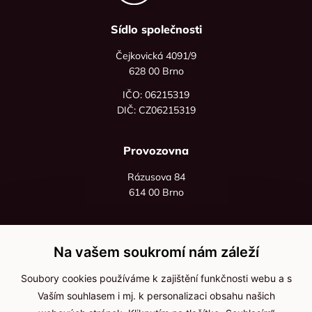
Sídlo společnosti
Čejkovická 4091/9
628 00 Brno
IČO: 06215319
DIČ: CZ06215319
Provozovna
Rázusova 84
614 00 Brno
+420 725 545 626
+420 736 535 066
Na vašem soukromí nám záleží
Po - pá: 8:00 - 16:00
Soubory cookies používáme k zajištění funkčnosti webu a s
info@jma-kam.cz
Vaším souhlasem i mj. k personalizaci obsahu našich