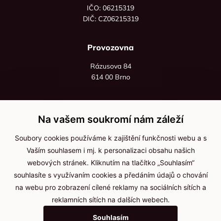
IČO: 06215319
DIČ: CZ06215319
Provozovna
Rázusova 84
614 00 Brno
+420 725 545 626
+420 736 535 066
Na vašem soukromí nám záleží
Po - pá: 8:00 - 16:00
Soubory cookies používáme k zajištění funkčnosti webu a s
info@jma-kam.cz
Vaším souhlasem i mj. k personalizaci obsahu našich
webových stránek. Kliknutím na tlačítko „Souhlasím“
souhlasíte s využívaním cookies a předáním údajů o chování
Důležité informace
na webu pro zobrazení cílené reklamy na sociálních sítích a
reklamních sítích na dalších webech.
Ochrana osobních údajů
Souhlasím
Cookies