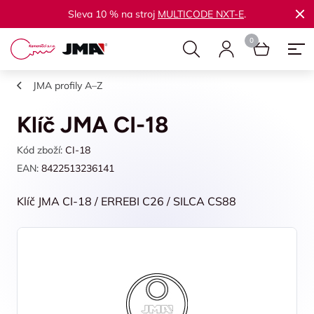
Sleva 10 % na stroj
MULTICODE NXT-E
.
JMA profily A–Z
Klíč JMA CI-18
Kód zboží:
CI-18
EAN:
8422513236141
Klíč JMA CI-18 / ERREBI C26 / SILCA CS88