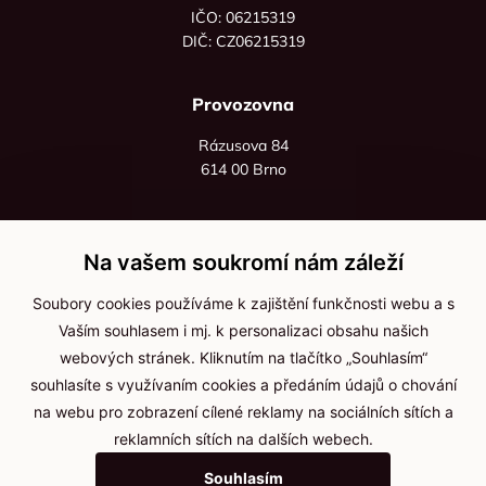
IČO: 06215319
DIČ: CZ06215319
Provozovna
Rázusova 84
614 00 Brno
+420 725 545 626
+420 736 535 066
Na vašem soukromí nám záleží
Po - pá: 8:00 - 16:00
Soubory cookies používáme k zajištění funkčnosti webu a s
info@jma-kam.cz
Vaším souhlasem i mj. k personalizaci obsahu našich
webových stránek. Kliknutím na tlačítko „Souhlasím“
souhlasíte s využívaním cookies a předáním údajů o chování
Důležité informace
na webu pro zobrazení cílené reklamy na sociálních sítích a
reklamních sítích na dalších webech.
Ochrana osobních údajů
Souhlasím
Cookies