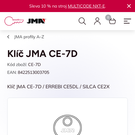
Sleva 10 % na stroj
MULTICODE NXT-E
.
JMA profily A–Z
Klíč JMA CE-7D
Kód zboží:
CE-7D
EAN:
8422513003705
Klíč JMA CE-7D / ERREBI CE5DL / SILCA CE2X