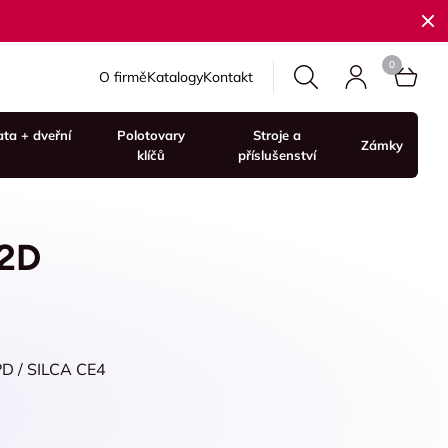
O firmě
Katalogy
Kontakt
ata + dveřní
Polotovary
Stroje a
Zámky
klíčů
příslušenství
-2D
PD / SILCA CE4