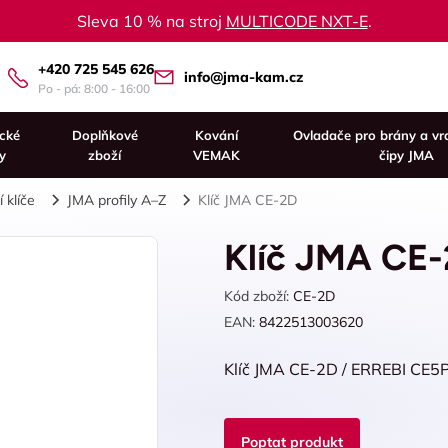
Sleva 10 % na stroj
MULTICODE NXT-E
.
+420 725 545 626
info@jma-kam.cz
Po - pá: 8:00 - 16:00
ické
Doplňkové
Kování
Ovladače pro brány a vr
y
zboží
VEMAK
čipy JMA
 klíče
JMA profily A–Z
Klíč JMA CE-2D
Klíč JMA CE
Kód zboží:
CE-2D
EAN:
8422513003620
Klíč JMA CE-2D / ERREBI CE5
Poptat produkt