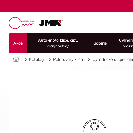
Auto-moto klíče, čipy,
Cylindr
Akce
Baterie
diagnostiky
vložk
Úvod
Katalog
Polotovary klíčů
Cylindrické a speciální