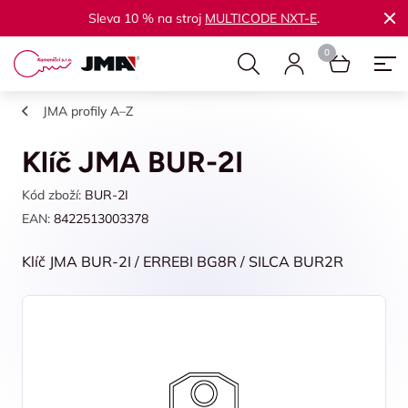
Sleva 10 % na stroj
MULTICODE NXT-E
.
JMA profily A–Z
Klíč JMA BUR-2I
Kód zboží:
BUR-2I
EAN:
8422513003378
Klíč JMA BUR-2I / ERREBI BG8R / SILCA BUR2R