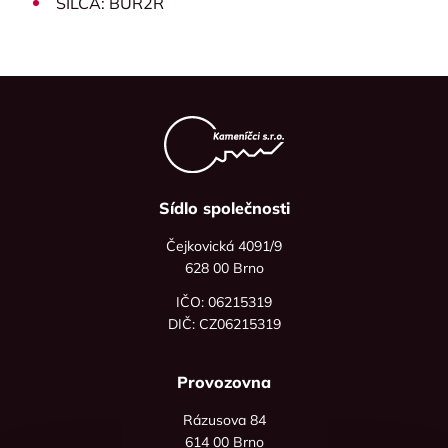
SILCA: BUR2R
Sídlo společnosti
Čejkovická 4091/9
628 00 Brno
IČO: 06215319
DIČ: CZ06215319
Provozovna
Rázusova 84
614 00 Brno