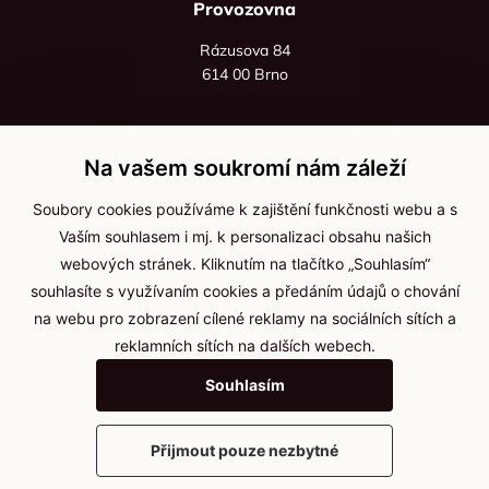
Provozovna
Rázusova 84
614 00 Brno
+420 725 545 626
+420 736 535 066
Na vašem soukromí nám záleží
Po - pá: 8:00 - 16:00
Soubory cookies používáme k zajištění funkčnosti webu a s
info@jma-kam.cz
Vaším souhlasem i mj. k personalizaci obsahu našich
webových stránek. Kliknutím na tlačítko „Souhlasím“
souhlasíte s využívaním cookies a předáním údajů o chování
Důležité informace
na webu pro zobrazení cílené reklamy na sociálních sítích a
reklamních sítích na dalších webech.
Ochrana osobních údajů
Souhlasím
Cookies
Přijmout pouze nezbytné
2025 © Kameníčci s.r.o.