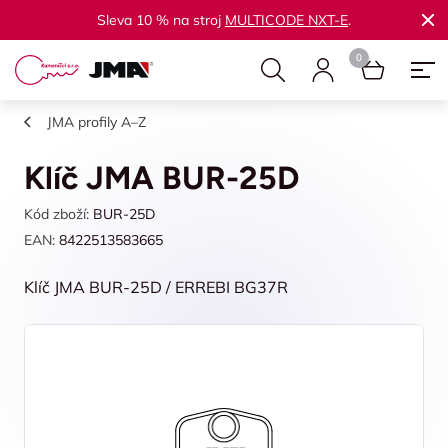
Sleva 10 % na stroj
MULTICODE NXT-E
.
JMA profily A–Z
Klíč JMA BUR-25D
Kód zboží:
BUR-25D
EAN:
8422513583665
Klíč JMA BUR-25D / ERREBI BG37R