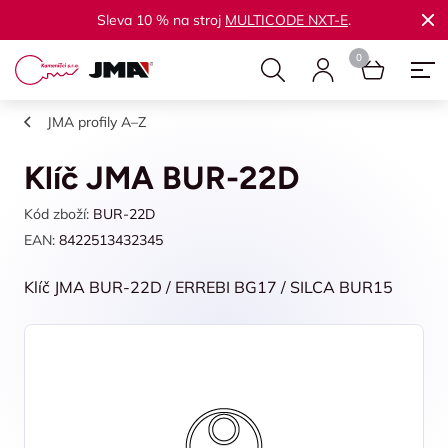
Sleva 10 % na stroj
MULTICODE NXT-E
.
JMA profily A–Z
Klíč JMA BUR-22D
Kód zboží:
BUR-22D
EAN:
8422513432345
Klíč JMA BUR-22D / ERREBI BG17 / SILCA BUR15