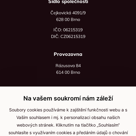
Sídlo společnosti
Čejkovická 4091/9
628 00 Brno
IČO: 06215319
DIČ: CZ06215319
Provozovna
Rázusova 84
614 00 Brno
+420 725 545 626
+420 736 535 066
Na vašem soukromí nám záleží
Po - pá: 8:00 - 16:00
Soubory cookies používáme k zajištění funkčnosti webu a s
info@jma-kam.cz
Vaším souhlasem i mj. k personalizaci obsahu našich
webových stránek. Kliknutím na tlačítko „Souhlasím“
souhlasíte s využívaním cookies a předáním údajů o chování