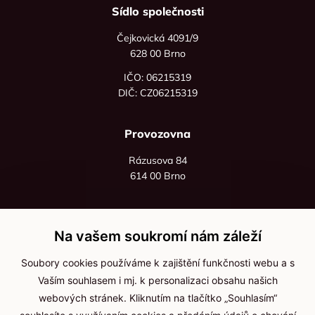
Sídlo společnosti
Čejkovická 4091/9
628 00 Brno
IČO: 06215319
DIČ: CZ06215319
Provozovna
Rázusova 84
614 00 Brno
+420 725 545 626
+420 736 535 066
Na vašem soukromí nám záleží
Po - pá: 8:00 - 16:00
Soubory cookies používáme k zajištění funkčnosti webu a s
info@jma-kam.cz
Vaším souhlasem i mj. k personalizaci obsahu našich
webových stránek. Kliknutím na tlačítko „Souhlasím“