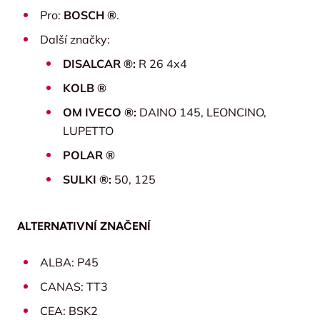
Pro:
BOSCH ®
.
Další značky:
DISALCAR ®:
R 26 4x4
KOLB ®
OM IVECO ®:
DAINO 145, LEONCINO,
LUPETTO
POLAR ®
SULKI ®:
50, 125
ALTERNATIVNÍ ZNAČENÍ
ALBA: P45
CANAS: TT3
CEA: BSK2