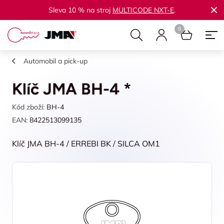
Sleva 10 % na stroj
MULTICODE NXT-E
.
Automobil a pick-up
Klíč JMA BH-4 *
Kód zboží:
BH-4
EAN:
8422513099135
Klíč JMA BH-4 / ERREBI BK / SILCA OM1