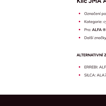
Klíč JMA 
Označení po
Kategorie: cy
Pro:
ALFA ®
Další značk
ALTERNATIVNÍ 
ERREBI: AL
SILCA: ALA