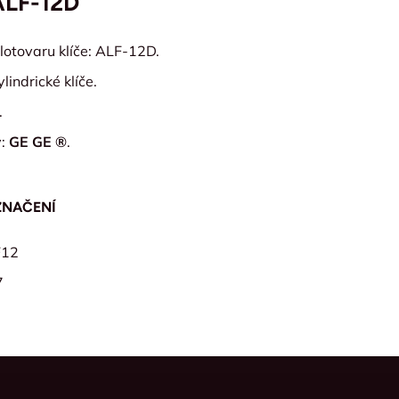
ALF-12D
lotovaru klíče: ALF-12D.
lindrické klíče.
.
y:
GE GE ®
.
ZNAČENÍ
F12
7