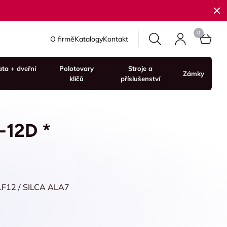
O firmě
Katalogy
Kontakt
ata + dveřní
Polotovary
Stroje a
Zámky
klíčů
příslušenství
-12D *
LF12 / SILCA ALA7