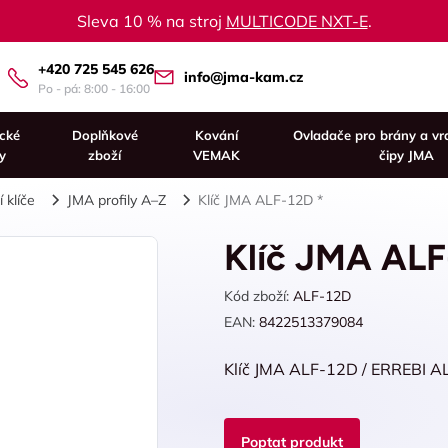
Sleva 10 % na stroj
MULTICODE NXT-E
.
+420 725 545 626
info@jma-kam.cz
Po - pá: 8:00 - 16:00
ické
Doplňkové
Kování
Ovladače pro brány a vr
y
zboží
VEMAK
čipy JMA
 klíče
JMA profily A–Z
Klíč JMA ALF-12D *
Klíč JMA ALF
Kód zboží:
ALF-12D
EAN:
8422513379084
Klíč JMA ALF-12D / ERREBI A
Poptat produkt