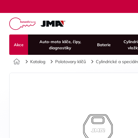
Auto-moto klíče, čipy,
Cylindr
Akce
Baterie
diagnostiky
vložk
Úvod
Katalog
Polotovary klíčů
Cylindrické a speciální