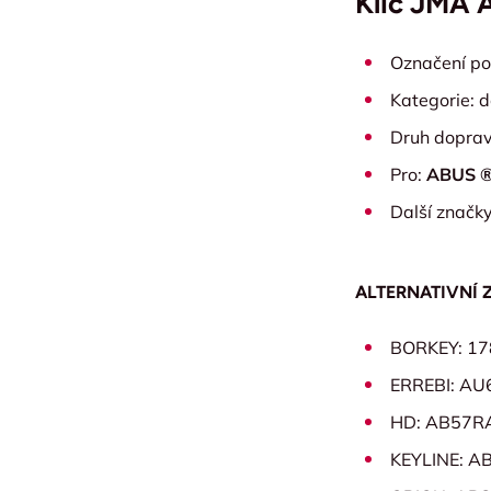
Klíč JMA 
Označení po
Kategorie: d
Druh dopravn
Pro:
ABUS 
Další značk
ALTERNATIVNÍ 
BORKEY: 17
ERREBI: A
HD: AB57R
KEYLINE: A