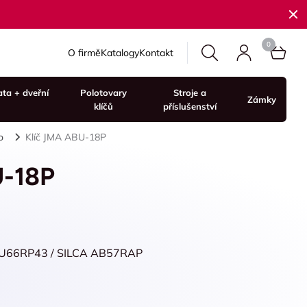
O firmě
Katalogy
Kontakt
ata + dveřní
Polotovary
Stroje a
Zámky
klíčů
příslušenství
o
Klíč JMA ABU-18P
U-18P
 AU66RP43 / SILCA AB57RAP