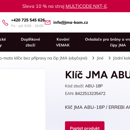
Sleva 10 % na stroj
MULTICODE NXT-E
.
+420 725 545 626
info@jma-kam.cz
Po - pá: 8:00 - 16:00
ické
Doplňkové
Kování
Ovladače pro brány a vr
y
zboží
VEMAK
čipy JMA
o-moto klíče bez přípravy na čip JMA (obyčejné)
Jiné
Jízdní kol
Klíč JMA AB
Kód zboží:
ABU-18P
EAN:
8422513235472
Klíč JMA ABU-18P / ERREBI
Poptat produkt