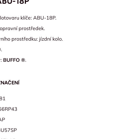
ABU-18P
lotovaru klíče: ABU-18P.
opravní prostředek.
ího prostředku: jízdní kolo.
®
.
y:
BUFFO ®
.
ZNAČENÍ
81
U66RP43
AP
BU57SP