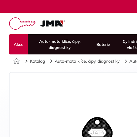
Auto-moto klíče, čipy,
Cylindr
Akce
Baterie
diagnostiky
vložk
Úvod
Katalog
Auto-moto klíče, čipy, diagnostiky
Aut