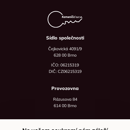
Sídlo společnosti
Čejkovická 4091/9
628 00 Brno
IČO: 06215319
DIČ: CZ06215319
Provozovna
Rázusova 84
614 00 Brno
+420 725 545 626
+420 736 535 066