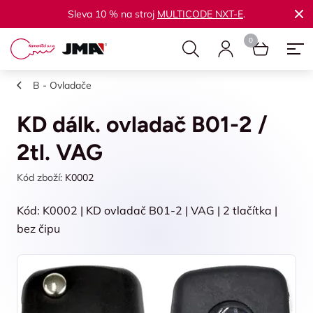
Sleva 10 % na stroj
MULTICODE NXT-E
.
B - Ovladače
KD dálk. ovladač B01-2 /
2tl. VAG
Kód zboží:
K0002
Kód: K0002 | KD ovladač B01-2 | VAG | 2 tlačítka |
bez čipu