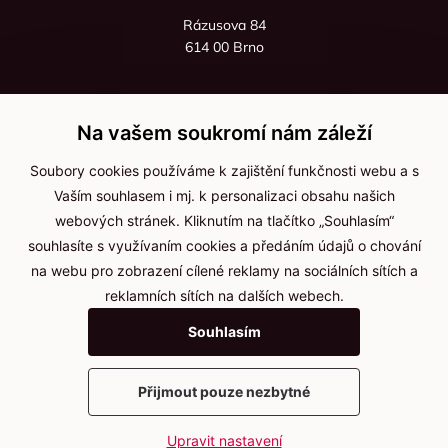
Rázusova 84
614 00 Brno
+420 725 545 626
+420 736 535 066
Na vašem soukromí nám záleží
Po - pá: 8:00 - 16:00
Soubory cookies používáme k zajištění funkčnosti webu a s
info@jma-kam.cz
Vaším souhlasem i mj. k personalizaci obsahu našich
webových stránek. Kliknutím na tlačítko „Souhlasím“
souhlasíte s využívaním cookies a předáním údajů o chování
Důležité informace
na webu pro zobrazení cílené reklamy na sociálních sítích a
reklamních sítích na dalších webech.
Ochrana osobních údajů
Souhlasím
Cookies
Přijmout pouze nezbytné
2025 © Kameníčci s.r.o.
Upravit nastavení
Vytvořil
webProgress