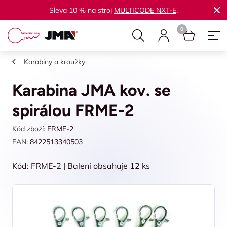
Sleva 10 % na stroj
MULTICODE NXT-E
.
Karabiny a kroužky
Karabina JMA kov. se
spirálou FRME-2
Kód zboží:
FRME-2
EAN:
8422513340503
Kód: FRME-2 | Balení obsahuje 12 ks