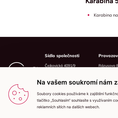
Karabina 
Karabina na
Sídlo společnosti
Provozo
Čejkovická 4091/9
Rázusova 
628 00 Brno
614 00 Brn
IČO: 06215319
Na vašem soukromí nám zá
DIČ: CZ06215319
Soubory cookies používáme k zajištění funkčno
tlačítko „Souhlasím“ souhlasíte s využívaním c
reklamních sítích na dalších webech.
2025 © Kameníčci s.r.o.