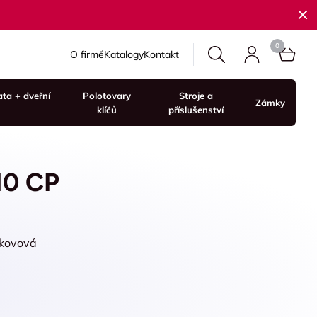
O firmě
Katalogy
Kontakt
ata + dveřní
Polotovary
Stroje a
Zámky
klíčů
příslušenství
10 CP
 kovová