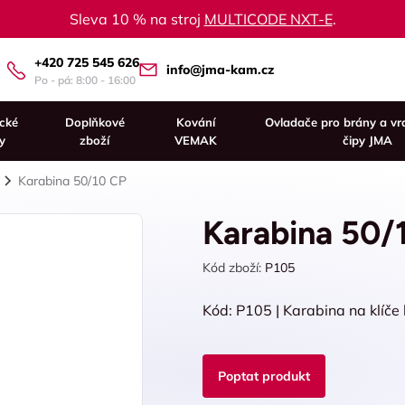
Sleva 10 % na stroj
MULTICODE NXT-E
.
+420 725 545 626
info@jma-kam.cz
Po - pá: 8:00 - 16:00
ické
Doplňkové
Kování
Ovladače pro brány a vr
y
zboží
VEMAK
čipy JMA
Karabina 50/10 CP
Karabina 50/
Kód zboží:
P105
Kód: P105 | Karabina na klíče
Poptat produkt