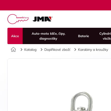
Auto-moto klíče, čipy,
Cylindr
Akce
Baterie
diagnostiky
vložk
Úvod
Katalog
Doplňkové zboží
Karabiny a kroužky