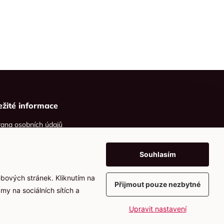
ežité informace
ana osobních údajů
ies
Souhlasím
ebových stránek. Kliknutím na
Přijmout pouze nezbytné
my na sociálních sítích a
Upravit nastavení
Vytvořil
webProgress