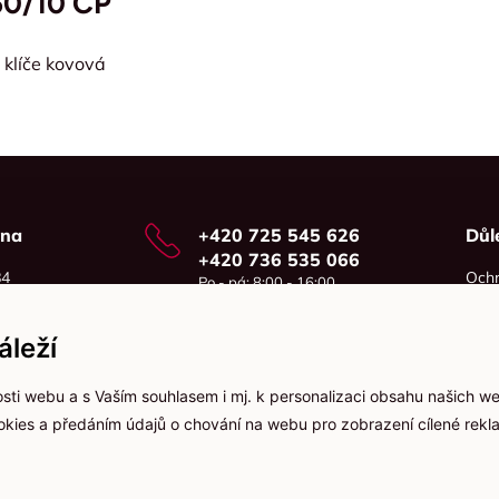
50/10 CP
 klíče kovová
vna
+420 725 545 626
Důl
+420 736 535 066
84
Ochr
Po - pá: 8:00 - 16:00
o
Cook
info@jma-kam.cz
leží
sti webu a s Vaším souhlasem i mj. k personalizaci obsahu našich w
ookies a předáním údajů o chování na webu pro zobrazení cílené rekla