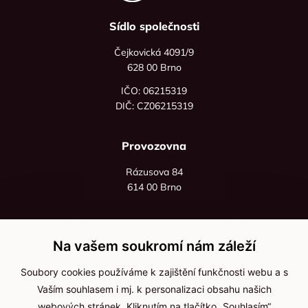
Sídlo společnosti
Čejkovická 4091/9
628 00 Brno
IČO: 06215319
DIČ: CZ06215319
Provozovna
Rázusova 84
614 00 Brno
+420 725 545 626
+420 736 535 066
Na vašem soukromí nám záleží
Po - pá: 8:00 - 16:00
Soubory cookies používáme k zajištění funkčnosti webu a s
info@jma-kam.cz
Vaším souhlasem i mj. k personalizaci obsahu našich
webových stránek. Kliknutím na tlačítko „Souhlasím“