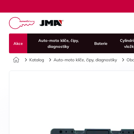
Auto-moto klíče, čipy,
Cylindr
Akce
Baterie
diagnostiky
vložk
Úvod
Katalog
Auto-moto klíče, čipy, diagnostiky
Oba