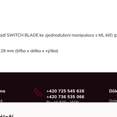
adí SWITCH BLADE ke zjednodušení manipulace s ML klíči (
 28 mm (šířka x délka x výška)
vna
+420 725 545 626
Důl
+420 736 535 066
84
Ochr
Po - pá: 8:00 - 16:00
o
Cook
info@jma-kam.cz