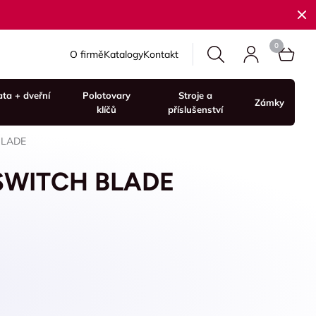
O firmě
Katalogy
Kontakt
ata + dveřní
Polotovary
Stroje a
Zámky
klíčů
příslušenství
BLADE
 SWITCH BLADE