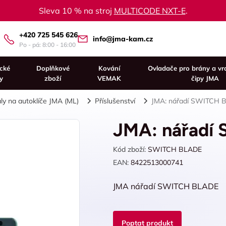
Sleva 10 % na stroj
MULTICODE NXT-E
.
+420 725 545 626
info@jma-kam.cz
Po - pá: 8:00 - 16:00
ické
Doplňkové
Kování
Ovladače pro brány a vr
y
zboží
VEMAK
čipy JMA
ly na autoklíče JMA (ML)
Příslušenství
JMA: nářadí SWITCH 
JMA: nářadí
Kód zboží:
SWITCH BLADE
EAN:
8422513000741
JMA nářadí SWITCH BLADE
Poptat produkt