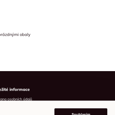
prázdnými obaly
ežité informace
ana osobních údajů
ies
Souhlasím