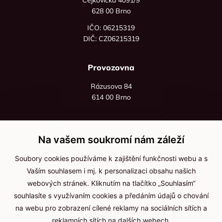
628 00 Brno
IČO: 06215319
DIČ: CZ06215319
Provozovna
Rázusova 84
614 00 Brno
+420 725 545 626
+420 736 535 066
Na vašem soukromí nám záleží
Po - pá: 8:00 - 16:00
Soubory cookies používáme k zajištění funkčnosti webu a s
info@jma-kam.cz
Vaším souhlasem i mj. k personalizaci obsahu našich
webových stránek. Kliknutím na tlačítko „Souhlasím“
souhlasíte s využívaním cookies a předáním údajů o chování
Důležité informace
na webu pro zobrazení cílené reklamy na sociálních sítích a
reklamních sítích na dalších webech.