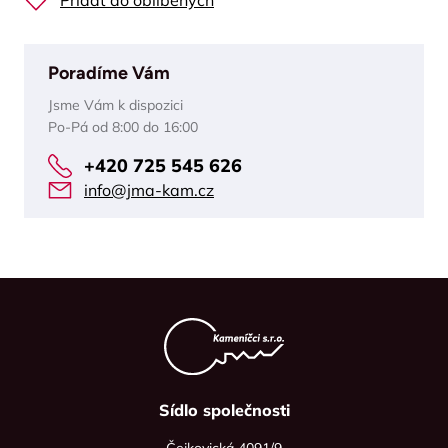
Přidat do oblíbených
Poradíme Vám
Jsme Vám k dispozici
Po-Pá od 8:00 do 16:00
+420 725 545 626
info@jma-kam.cz
Sídlo společnosti
Čejkovická 4091/9