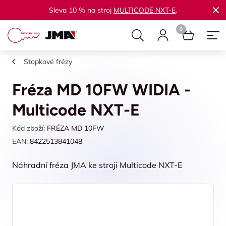
Sleva 10 % na stroj
MULTICODE NXT-E
.
Stopkové frézy
Fréza MD 10FW WIDIA -
Multicode NXT-E
Kód zboží:
FRÉZA MD 10FW
EAN:
8422513841048
Náhradní fréza JMA ke stroji Multicode NXT-E