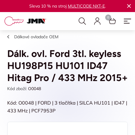
Sleva 10 % na stroj
MULTICODE NXT-E
.
Dálkové ovladače OEM
Dálk. ovl. Ford 3tl. keyless
HU198P15 HU101 ID47
Hitag Pro / 433 MHz 2015+
Kód zboží:
O0048
Kód: O0048 | FORD | 3 tlačítka | SILCA HU101 | ID47 |
433 MHz | PCF7953P