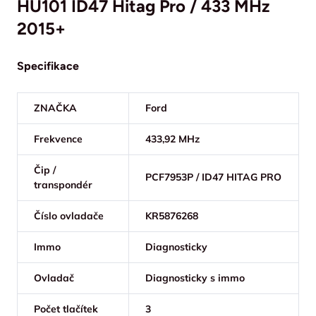
HU101 ID47 Hitag Pro / 433 MHz
2015+
Specifikace
ZNAČKA
Ford
Frekvence
433,92 MHz
Čip /
PCF7953P / ID47 HITAG PRO
transpondér
Číslo ovladače
KR5876268
Immo
Diagnosticky
Ovladač
Diagnosticky s immo
Počet tlačítek
3