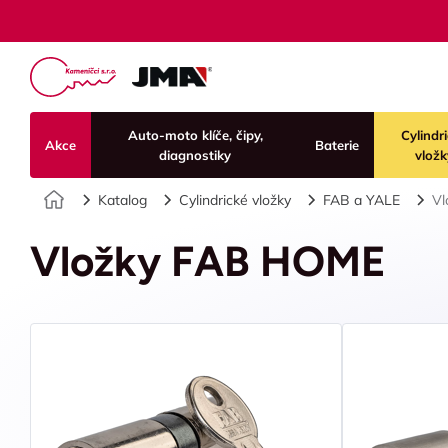
Auto-moto klíče, čipy,
Cylindr
Akce
Baterie
diagnostiky
vložk
Úvod
Katalog
Cylindrické vložky
FAB a YALE
Vl
Vložky FAB HOME