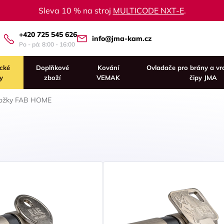
Sleva 10 % na stroj
MULTICODE NXT-E
.
+420 725 545 626
info@jma-kam.cz
Po - pá: 8:00 - 16:00
ické
Doplňkové
Kování
Ovladače pro brány a vr
y
zboží
VEMAK
čipy JMA
ožky FAB HOME