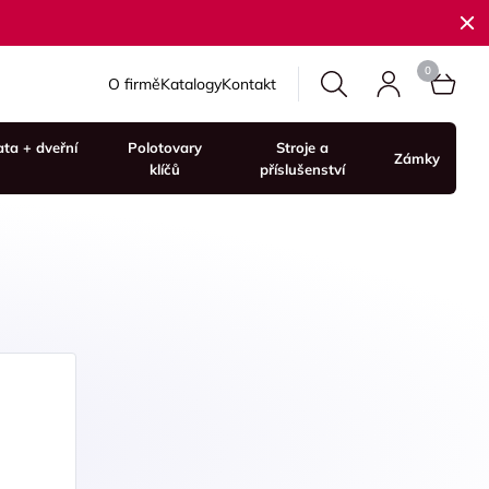
O firmě
Katalogy
Kontakt
ata + dveřní
Polotovary
Stroje a
Zámky
klíčů
příslušenství