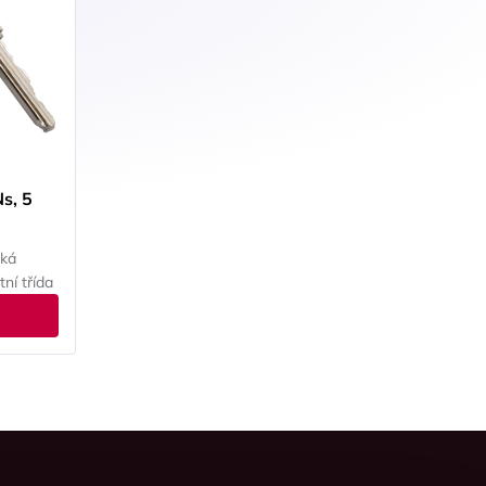
s, 5
oká
ní třída