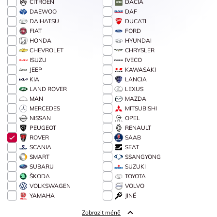
CITROËN
DACIA
DAEWOO
DAF
DAIHATSU
DUCATI
FIAT
FORD
HONDA
HYUNDAI
CHEVROLET
CHRYSLER
ISUZU
IVECO
JEEP
KAWASAKI
KIA
LANCIA
LAND ROVER
LEXUS
MAN
MAZDA
MERCEDES
MITSUBISHI
NISSAN
OPEL
PEUGEOT
RENAULT
ROVER
SAAB
SCANIA
SEAT
SMART
SSANGYONG
SUBARU
SUZUKI
ŠKODA
TOYOTA
VOLKSWAGEN
VOLVO
YAMAHA
JINÉ
Zobrazit méně