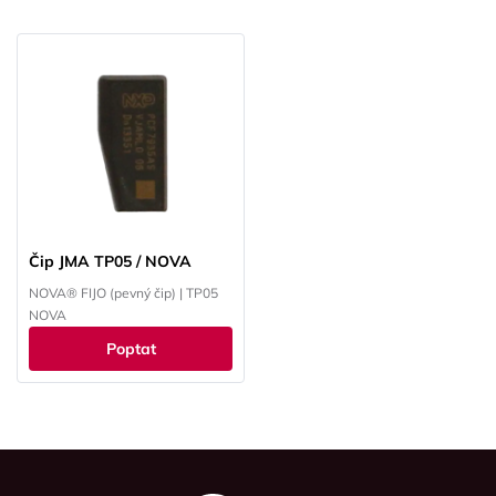
Čip JMA TP05 / NOVA
NOVA® FIJO (pevný čip) | TP05
NOVA
Poptat