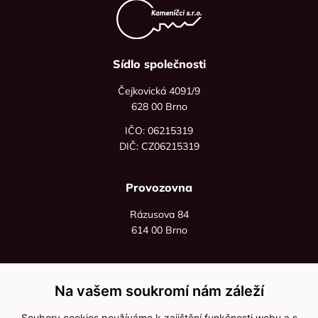
Sídlo společnosti
Čejkovická 4091/9
628 00 Brno
IČO: 06215319
DIČ: CZ06215319
Provozovna
Rázusova 84
614 00 Brno
+420 725 545 626
+420 736 535 066
Na vašem soukromí nám záleží
Po - pá: 8:00 - 16:00
Soubory cookies používáme k zajištění funkčnosti webu a s