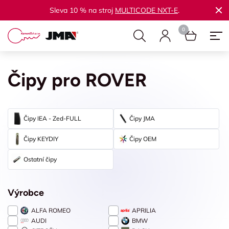
Sleva 10 % na stroj
MULTICODE NXT-E
.
Čipy pro ROVER
Čipy IEA - Zed-FULL
Čipy JMA
Čipy KEYDIY
Čipy OEM
Ostatní čipy
Výrobce
ALFA ROMEO
APRILIA
AUDI
BMW