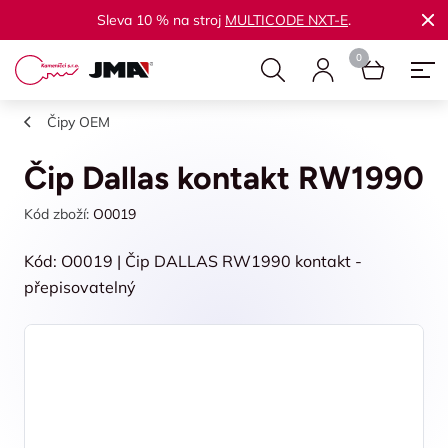
Sleva 10 % na stroj
MULTICODE NXT-E
.
Čipy OEM
Čip Dallas kontakt RW1990
Kód zboží:
O0019
Kód: O0019 | Čip DALLAS RW1990 kontakt -
přepisovatelný