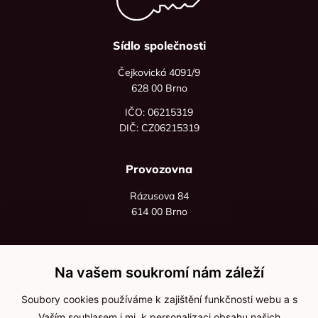
Sídlo společnosti
Čejkovická 4091/9
628 00 Brno
IČO: 06215319
DIČ: CZ06215319
Provozovna
Rázusova 84
614 00 Brno
+420 725 545 626
+420 736 535 066
Na vašem soukromí nám záleží
Po - pá: 8:00 - 16:00
Soubory cookies používáme k zajištění funkčnosti webu a s
info@jma-kam.cz
Vaším souhlasem i mj. k personalizaci obsahu našich