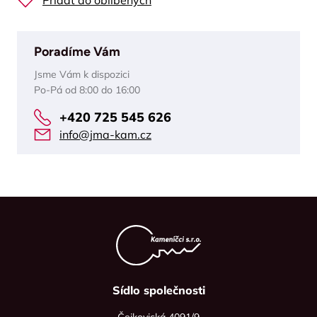
Přidat do oblíbených
Poradíme Vám
Jsme Vám k dispozici
Po-Pá od 8:00 do 16:00
+420 725 545 626
info@jma-kam.cz
Sídlo společnosti
Čejkovická 4091/9