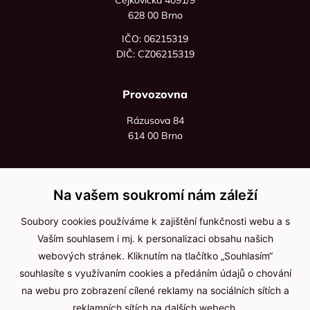
628 00 Brno
IČO: 06215319
DIČ: CZ06215319
Provozovna
Rázusova 84
614 00 Brno
+420 725 545 626
+420 736 535 066
Na vašem soukromí nám záleží
Po - pá: 8:00 - 16:00
Soubory cookies používáme k zajištění funkčnosti webu a s
info@jma-kam.cz
Vaším souhlasem i mj. k personalizaci obsahu našich
webových stránek. Kliknutím na tlačítko „Souhlasím“
souhlasíte s využívaním cookies a předáním údajů o chování
Důležité informace
na webu pro zobrazení cílené reklamy na sociálních sítích a
reklamních sítích na dalších webech.