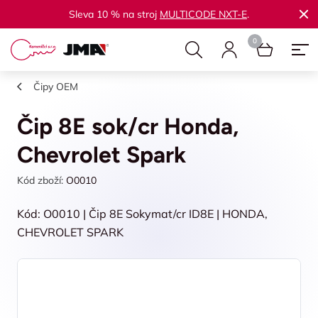
Sleva 10 % na stroj
MULTICODE NXT-E
.
Čipy OEM
Čip 8E sok/cr Honda,
Chevrolet Spark
Kód zboží:
O0010
Kód: O0010 | Čip 8E Sokymat/cr ID8E | HONDA,
CHEVROLET SPARK