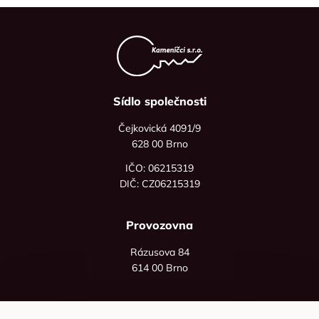
Sídlo společnosti
Čejkovická 4091/9
628 00 Brno
IČO: 06215319
DIČ: CZ06215319
Provozovna
Rázusova 84
614 00 Brno
+420 725 545 626