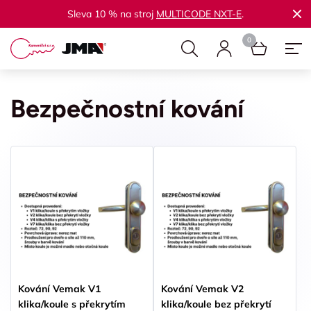
Sleva 10 % na stroj
MULTICODE NXT-E
.
Bezpečnostní kování
Kování Vemak V1
Kování Vemak V2
klika/koule s překrytím
klika/koule bez překrytí