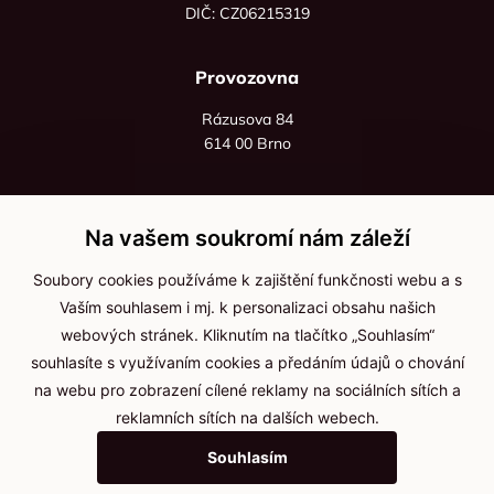
DIČ: CZ06215319
Provozovna
Rázusova 84
614 00 Brno
+420 725 545 626
+420 736 535 066
Na vašem soukromí nám záleží
Po - pá: 8:00 - 16:00
Soubory cookies používáme k zajištění funkčnosti webu a s
info@jma-kam.cz
Vaším souhlasem i mj. k personalizaci obsahu našich
webových stránek. Kliknutím na tlačítko „Souhlasím“
souhlasíte s využívaním cookies a předáním údajů o chování
Důležité informace
na webu pro zobrazení cílené reklamy na sociálních sítích a
reklamních sítích na dalších webech.
Ochrana osobních údajů
Souhlasím
Cookies