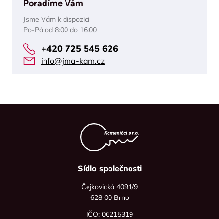
Poradíme Vám
Jsme Vám k dispozici
Po-Pá od 8:00 do 16:00
+420 725 545 626
info@jma-kam.cz
Sídlo společnosti
Čejkovická 4091/9
628 00 Brno
IČO: 06215319