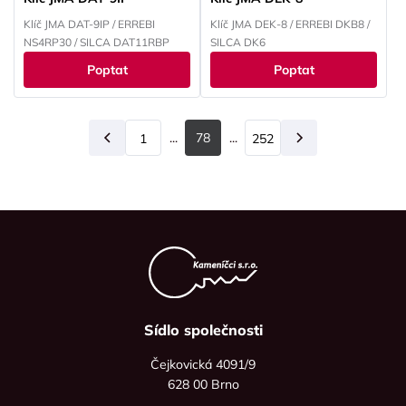
Klíč JMA DAT-9IP / ERREBI
Klíč JMA DEK-8 / ERREBI DKB8 /
NS4RP30 / SILCA DAT11RBP
SILCA DK6
Poptat
Poptat
...
78
...
1
Předchozí
252
Další
Sídlo společnosti
Čejkovická 4091/9
628 00 Brno