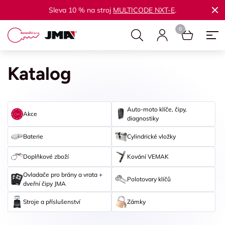
Sleva 10 % na stroj
MULTICODE NXT-E
.
Katalog
Auto-moto klíče, čipy,
Akce
diagnostiky
Baterie
Cylindrické vložky
Doplňkové zboží
Kování VEMAK
Ovladače pro brány a vrata +
Polotovary klíčů
dveřní čipy JMA
Stroje a příslušenství
Zámky