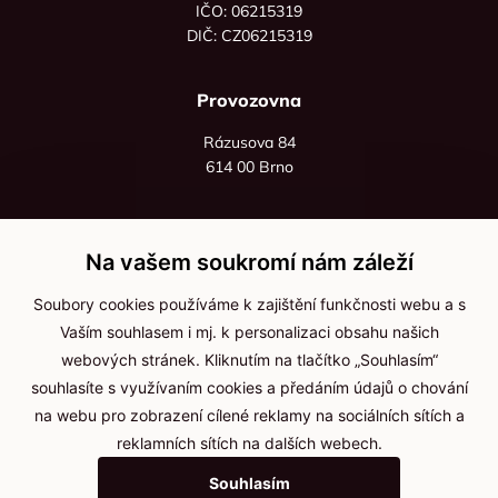
IČO: 06215319
DIČ: CZ06215319
Provozovna
Rázusova 84
614 00 Brno
+420 725 545 626
+420 736 535 066
Na vašem soukromí nám záleží
Po - pá: 8:00 - 16:00
Soubory cookies používáme k zajištění funkčnosti webu a s
info@jma-kam.cz
Vaším souhlasem i mj. k personalizaci obsahu našich
webových stránek. Kliknutím na tlačítko „Souhlasím“
souhlasíte s využívaním cookies a předáním údajů o chování
Důležité informace
na webu pro zobrazení cílené reklamy na sociálních sítích a
reklamních sítích na dalších webech.
Ochrana osobních údajů
Souhlasím
Cookies