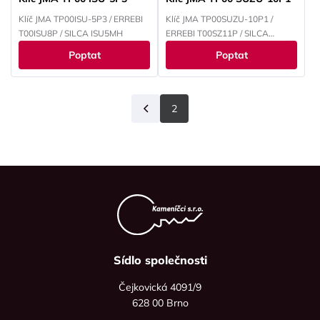
Klíč JMA TP00ISU-5P3 / ERREBI
Klíč JMA TP00SUZU-10P1 /
T00ISU8P / SILCA ISU5MH
ERREBI T00SZ11P / SILCA
SZ12T0
Poptat
Poptat
2
Předchozí
Sídlo společnosti
Čejkovická 4091/9
628 00 Brno