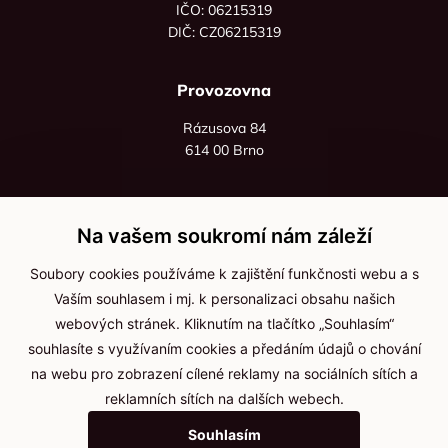
IČO: 06215319
DIČ: CZ06215319
Provozovna
Rázusova 84
614 00 Brno
+420 725 545 626
+420 736 535 066
Na vašem soukromí nám záleží
Po - pá: 8:00 - 16:00
Soubory cookies používáme k zajištění funkčnosti webu a s
info@jma-kam.cz
Vaším souhlasem i mj. k personalizaci obsahu našich
webových stránek. Kliknutím na tlačítko „Souhlasím“
souhlasíte s využívaním cookies a předáním údajů o chování
Důležité informace
na webu pro zobrazení cílené reklamy na sociálních sítích a
reklamních sítích na dalších webech.
Ochrana osobních údajů
Souhlasím
Cookies