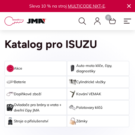
Sleva 10 % na stroj
MULTICODE NXT-E
.
Katalog pro ISUZU
Auto-moto klíče, čipy,
Akce
diagnostiky
Baterie
Cylindrické vložky
Doplňkové zboží
Kování VEMAK
Ovladače pro brány a vrata +
Polotovary klíčů
dveřní čipy JMA
Stroje a příslušenství
Zámky