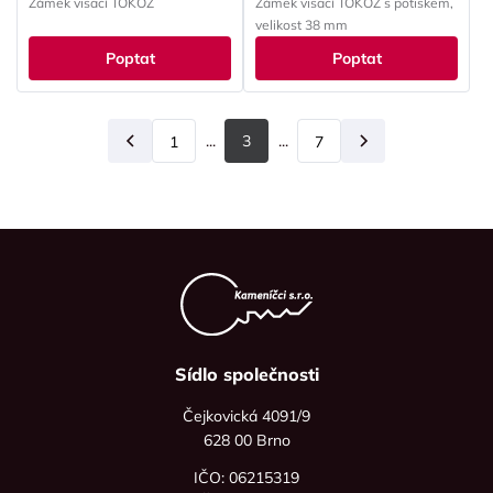
Zámek visací TOKOZ
Zámek visací TOKOZ s potiskem,
velikost 38 mm
Poptat
Poptat
...
3
...
1
Předchozí
7
Další
Sídlo společnosti
Čejkovická 4091/9
628 00 Brno
IČO: 06215319