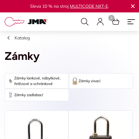
Sleva 10 % na stroj
MULTICODE NXT-E
.
Katalog
Zámky
Zámky lankové, nábytkové,
Zámky visací
řetězové a schránkové
Zámky zadlabací