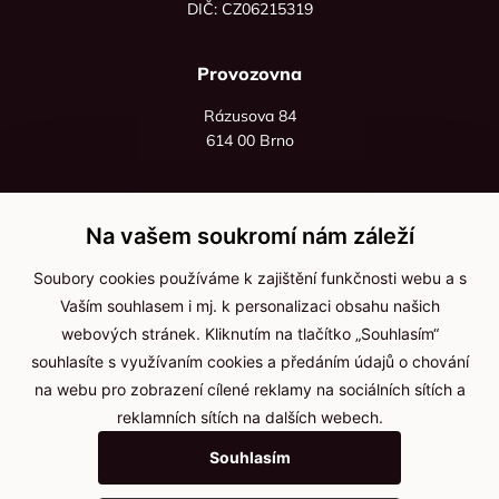
DIČ: CZ06215319
Provozovna
Rázusova 84
614 00 Brno
+420 725 545 626
+420 736 535 066
Na vašem soukromí nám záleží
Po - pá: 8:00 - 16:00
Soubory cookies používáme k zajištění funkčnosti webu a s
info@jma-kam.cz
Vaším souhlasem i mj. k personalizaci obsahu našich
webových stránek. Kliknutím na tlačítko „Souhlasím“
souhlasíte s využívaním cookies a předáním údajů o chování
Důležité informace
na webu pro zobrazení cílené reklamy na sociálních sítích a
reklamních sítích na dalších webech.
Ochrana osobních údajů
Souhlasím
Cookies