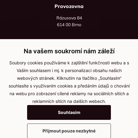
Provozovna
Rázusova 84
614 00 Brno
+420 725 545 626
+420 736 535 066
Na vašem soukromí nám záleží
Po - pá: 8:00 - 16:00
Soubory cookies používáme k zajištění funkčnosti webu a s
info@jma-kam.cz
Vaším souhlasem i mj. k personalizaci obsahu našich
webových stránek. Kliknutím na tlačítko „Souhlasím“
souhlasíte s využívaním cookies a předáním údajů o chování
Důležité informace
na webu pro zobrazení cílené reklamy na sociálních sítích a
reklamních sítích na dalších webech.
Ochrana osobních údajů
Souhlasím
Cookies
Přijmout pouze nezbytné