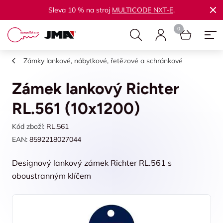
Sleva 10 % na stroj
MULTICODE NXT-E
.
Zámky lankové, nábytkové, řetězové a schránkové
Zámek lankový Richter
RL.561 (10x1200)
Kód zboží:
RL.561
EAN:
8592218027044
Designový lankový zámek Richter RL.561 s
oboustranným klíčem