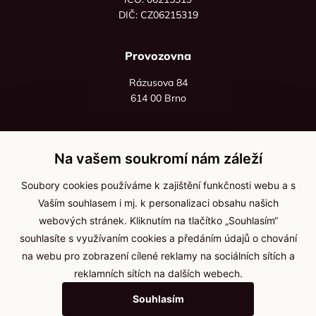
DIČ: CZ06215319
Provozovna
Rázusova 84
614 00 Brno
+420 725 545 626
+420 736 535 066
Na vašem soukromí nám záleží
Po - pá: 8:00 - 16:00
Soubory cookies používáme k zajištění funkčnosti webu a s
info@jma-kam.cz
Vaším souhlasem i mj. k personalizaci obsahu našich
webových stránek. Kliknutím na tlačítko „Souhlasím“
souhlasíte s využívaním cookies a předáním údajů o chování
Důležité informace
na webu pro zobrazení cílené reklamy na sociálních sítích a
reklamních sítích na dalších webech.
Ochrana osobních údajů
Souhlasím
Cookies