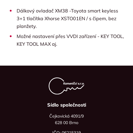
Dálkový ovladač XM38 -Toyota smart keyless
3+1 tlačítka Xhorse XSTO01EN / s čipem, bez
planžety.
Možné nastavení přes VVDI zařízení - KEY TOOL,
KEY TOOL MAX aj.
Sídlo společnosti
Čejkovická 4091/9
628 00 Brno
IČO: 06215319