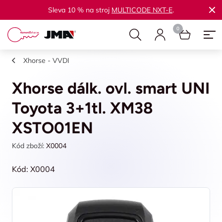
Sleva 10 % na stroj
MULTICODE NXT-E
.
Xhorse - VVDI
Xhorse dálk. ovl. smart UNI
Toyota 3+1tl. XM38
XSTO01EN
Kód zboží:
X0004
Kód: X0004