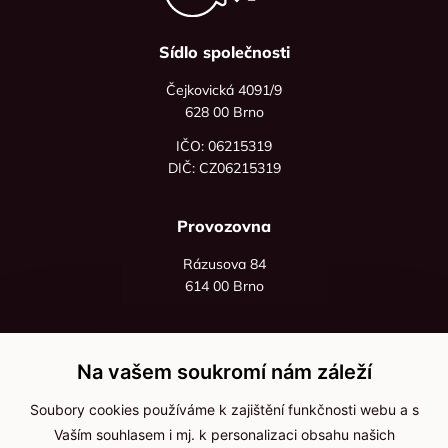
Sídlo společnosti
Čejkovická 4091/9
628 00 Brno
IČO: 06215319
DIČ: CZ06215319
Provozovna
Rázusova 84
614 00 Brno
+420 725 545 626
+420 736 535 066
Na vašem soukromí nám záleží
Po - pá: 8:00 - 16:00
Soubory cookies používáme k zajištění funkčnosti webu a s
info@jma-kam.cz
Vaším souhlasem i mj. k personalizaci obsahu našich