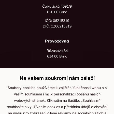
Čejkovická 4091/9
628 00 Brno
IČO: 06215319
DIČ: CZ06215319
Provozovna
Rázusova 84
614 00 Brno
+420 725 545 626
+420 736 535 066
Na vašem soukromí nám záleží
Po - pá: 8:00 - 16:00
Soubory cookies používáme k zajištění funkčnosti webu a s
info@jma-kam.cz
Vaším souhlasem i mj. k personalizaci obsahu našich
webových stránek. Kliknutím na tlačítko „Souhlasím“
souhlasíte s využívaním cookies a předáním údajů o chování
Důležité informace
na webu pro zobrazení cílené reklamy na sociálních sítích a