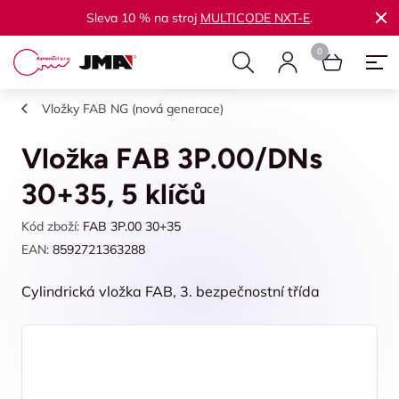
Sleva 10 % na stroj
MULTICODE NXT-E
.
Vložky FAB NG (nová generace)
Vložka FAB 3P.00/DNs
30+35, 5 klíčů
Kód zboží:
FAB 3P.00 30+35
EAN:
8592721363288
Cylindrická vložka FAB, 3. bezpečnostní třída