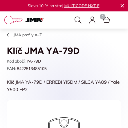
Sleva 10 % na stroj
MULTICODE NXT-E
.
JMA profily A–Z
Klíč JMA YA-79D
Kód zboží:
YA-79D
EAN:
8422513485105
Klíč JMA YA-79D / ERREBI YI5DM / SILCA YA89 / Yale
Y500 FP2