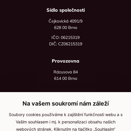
Sídlo společnosti
Čejkovická 4091/9
628 00 Brno
IČO: 06215319
DIČ: CZ06215319
Provozovna
Rázusova 84
614 00 Brno
+420 725 545 626
+420 736 535 066
Na vašem soukromí nám záleží
Po - pá: 8:00 - 16:00
Soubory cookies používáme k zajištění funkčnosti webu a s
info@jma-kam.cz
Vaším souhlasem i mj. k personalizaci obsahu našich
webových stránek. Kliknutím na tlačítko „Souhlasím“