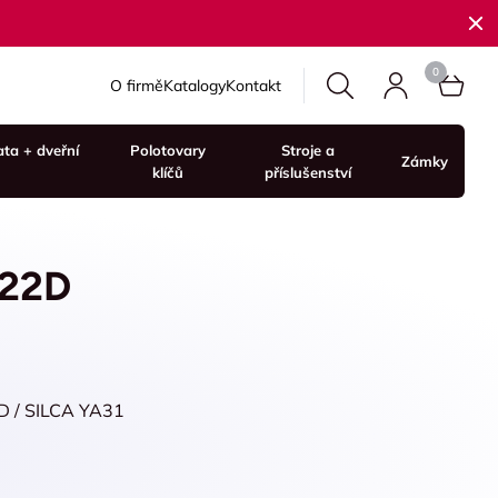
O firmě
Katalogy
Kontakt
ata + dveřní
Polotovary
Stroje a
Zámky
klíčů
příslušenství
-22D
D / SILCA YA31