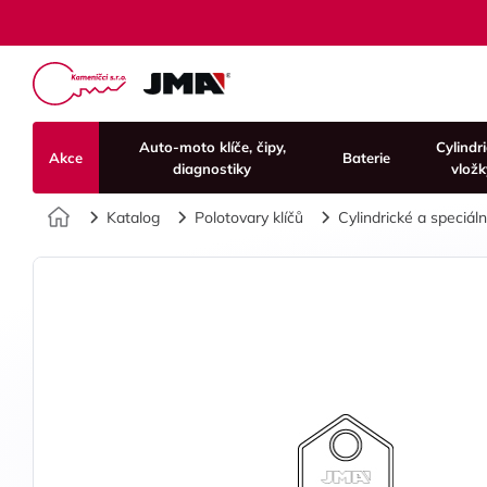
Auto-moto klíče, čipy,
Cylindr
Akce
Baterie
diagnostiky
vložk
Úvod
Katalog
Polotovary klíčů
Cylindrické a speciální