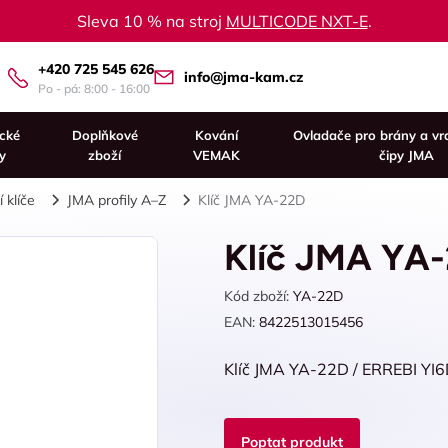
Sleva 10 % na stroj
MULTICODE NXT-E
.
+420 725 545 626
info@jma-kam.cz
Po - pá: 8:00 - 16:00
ické
Doplňkové
Kování
Ovladače pro brány a vr
y
zboží
VEMAK
čipy JMA
 klíče
JMA profily A–Z
Klíč JMA YA-22D
Klíč JMA YA
Kód zboží:
YA-22D
EAN:
8422513015456
Klíč JMA YA-22D / ERREBI YI6
Poptat produkt