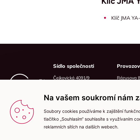
Klíč JMA 
Klíč JMA YA
Sídlo společnosti
Provozo
Čejkovická 4091/9
Rázusova 
628 00 Brno
614 00 Brn
IČO: 06215319
Na vašem soukromí nám zá
DIČ: CZ06215319
Soubory cookies používáme k zajištění funkčno
tlačítko „Souhlasím“ souhlasíte s využívaním c
reklamních sítích na dalších webech.
2025 © Kameníčci s.r.o.