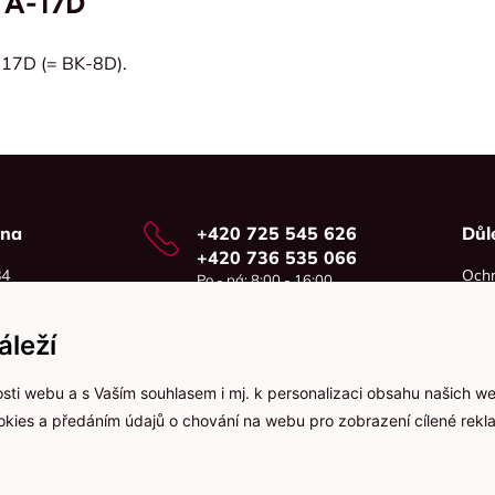
YA-17D
-17D (= BK-8D).
vna
+420 725 545 626
Důl
+420 736 535 066
84
Ochr
Po - pá: 8:00 - 16:00
o
Cook
info@jma-kam.cz
leží
sti webu a s Vaším souhlasem i mj. k personalizaci obsahu našich w
ookies a předáním údajů o chování na webu pro zobrazení cílené rekla