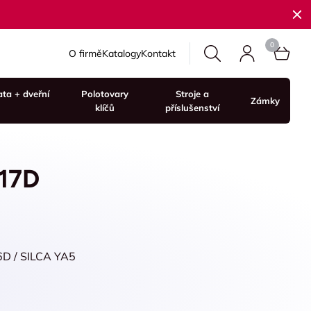
O firmě
Katalogy
Kontakt
ata + dveřní
Polotovary
Stroje a
Zámky
klíčů
příslušenství
-17D
6D / SILCA YA5