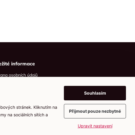
ežité informace
ana osobních údajů
ies
Souhlasím
ebových stránek. Kliknutím na
Přijmout pouze nezbytné
my na sociálních sítích a
Upravit nastavení
Vytvořil
webProgress