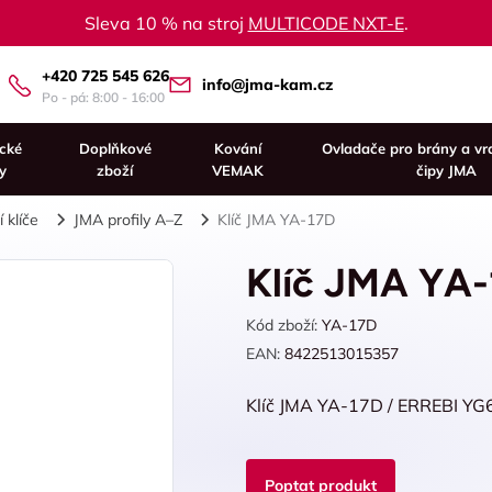
Sleva 10 % na stroj
MULTICODE NXT-E
.
+420 725 545 626
info@jma-kam.cz
Po - pá: 8:00 - 16:00
ické
Doplňkové
Kování
Ovladače pro brány a vr
y
zboží
VEMAK
čipy JMA
 klíče
JMA profily A–Z
Klíč JMA YA-17D
Klíč JMA YA
Kód zboží:
YA-17D
EAN:
8422513015357
Klíč JMA YA-17D / ERREBI YG
Poptat produkt