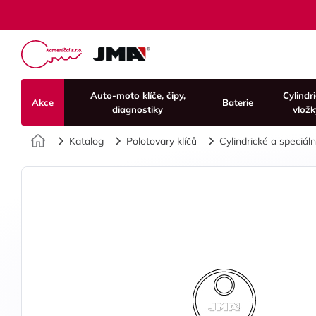
Auto-moto klíče, čipy,
Cylindr
Akce
Baterie
diagnostiky
vložk
Úvod
Katalog
Polotovary klíčů
Cylindrické a speciální