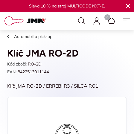
Sleva 10 % na stroj
MULTICODE NXT-E
.
Automobil a pick-up
Klíč JMA RO-2D
Kód zboží:
RO-2D
EAN:
8422513011144
Klíč JMA RO-2D / ERREBI R3 / SILCA RO1