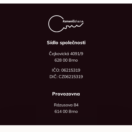
Sídlo společnosti
Čejkovická 4091/9
628 00 Brno
IČO: 06215319
DIČ: CZ06215319
Provozovna
Rázusova 84
614 00 Brno
+420 725 545 626