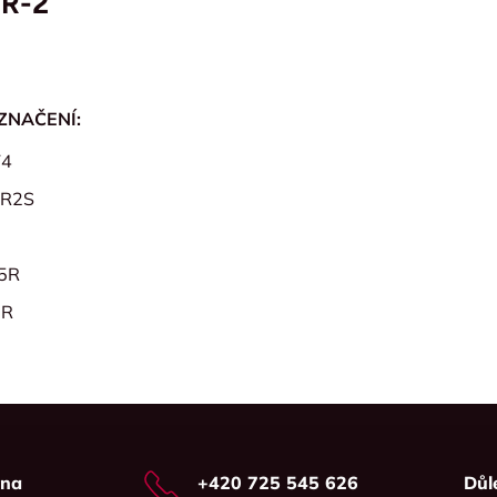
FR-2
ZNAČENÍ:
T4
OR2S
5R
5R
vna
+420 725 545 626
Důl