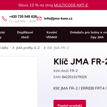
Sleva 10 % na stroj
MULTICODE NXT-E
.
+420 725 545 626
info@jma-kam.cz
Po - pá: 8:00 - 16:00
ické
Doplňkové
Kování
Ovladače pro brány a vr
y
zboží
VEMAK
čipy JMA
 klíče
JMA profily A–Z
Klíč JMA FR-2
Klíč JMA FR-
Kód zboží:
FR-2
EAN:
8422513179325
Klíč JMA FR-2 / ERREBI FRT4 
Poptat produkt