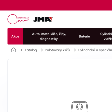
Auto-moto klíče, čipy,
Cylindr
Akce
Baterie
diagnostiky
vložk
Úvod
Katalog
Polotovary klíčů
Cylindrické a speciální