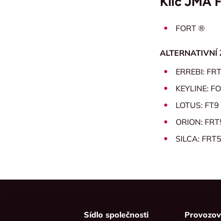
Klíč JMA 
FORT ®
ALTERNATIVNÍ 
ERREBI: FR
KEYLINE: F
LOTUS: FT9
ORION: FRT
SILCA: FRT
Sídlo společnosti
Provozo