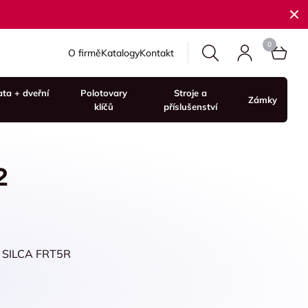
O firmě
Katalogy
Kontakt
ata + dveřní
Polotovary
Stroje a
Zámky
klíčů
příslušenství
2
/ SILCA FRT5R