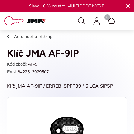
Sleva 10 % na stroj
MULTICODE NXT-E
.
Automobil a pick-up
Klíč JMA AF-9IP
Kód zboží:
AF-9IP
EAN:
8422513029507
Klíč JMA AF-9IP / ERREBI SPFP39 / SILCA SIP5P