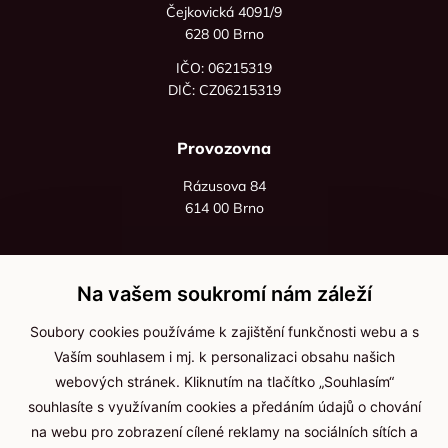
Čejkovická 4091/9
628 00 Brno
IČO: 06215319
DIČ: CZ06215319
Provozovna
Rázusova 84
614 00 Brno
+420 725 545 626
+420 736 535 066
Na vašem soukromí nám záleží
Po - pá: 8:00 - 16:00
Soubory cookies používáme k zajištění funkčnosti webu a s
info@jma-kam.cz
Vaším souhlasem i mj. k personalizaci obsahu našich
webových stránek. Kliknutím na tlačítko „Souhlasím“
souhlasíte s využívaním cookies a předáním údajů o chování
Důležité informace
na webu pro zobrazení cílené reklamy na sociálních sítích a