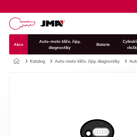
Auto-moto klíče, čipy,
Cylindr
Akce
Baterie
diagnostiky
vložk
Úvod
Katalog
Auto-moto klíče, čipy, diagnostiky
Aut