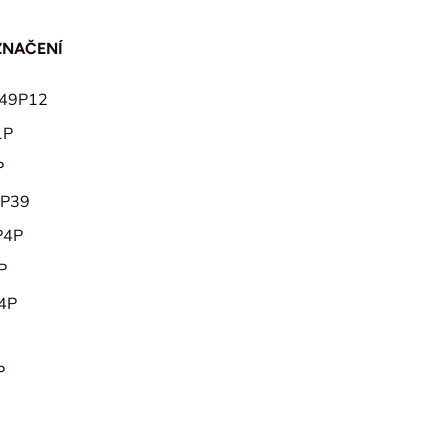
ZNAČENÍ
049P12
1P
P
EP39
P4P
P
4P
P