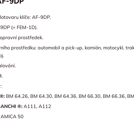
AF-9DP
lotovaru klíče: AF-9DP.
-9DP (= FEM-1D).
opravní prostředek.
ího prostředku: automobil a pick-up, kamión, motocykl, trak
j.
alování.
®
.
:
®:
BM 64.26, BM 64.30, BM 64.36, BM 66.30, BM 66.36, B
ANCHI ®:
A111, A112
:
AMICA 50