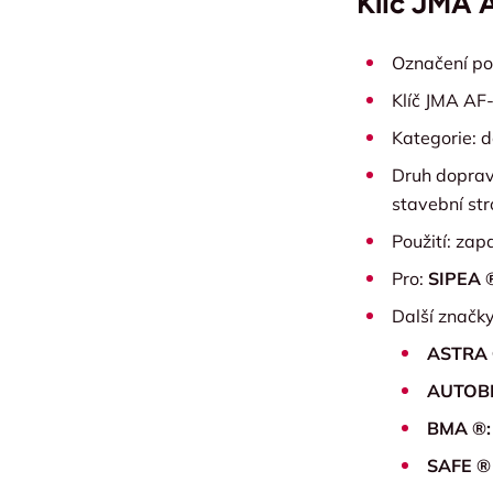
Klíč JMA 
Označení po
Klíč JMA AF
Kategorie: d
Druh dopravn
stavební stro
Použití: zap
Pro:
SIPEA 
Další značky
ASTRA 
AUTOBI
BMA ®
SAFE ®