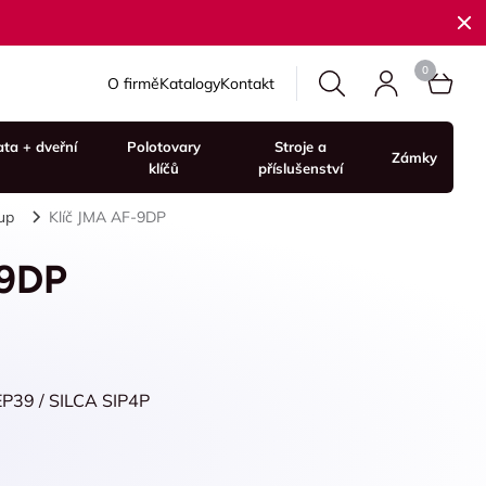
O firmě
Katalogy
Kontakt
ata + dveřní
Polotovary
Stroje a
Zámky
klíčů
příslušenství
up
Klíč JMA AF-9DP
-9DP
EP39 / SILCA SIP4P