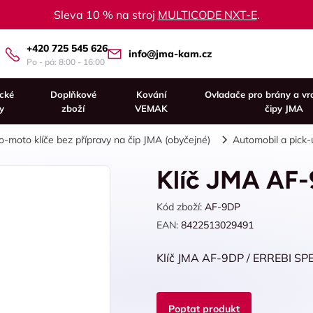
Sleva 10 % na stroj
MULTICODE NXT-E
.
+420 725 545 626
info@jma-kam.cz
Po - pá: 8:00 - 16:00
ické
Doplňkové
Kování
Ovladače pro brány a vr
y
zboží
VEMAK
čipy JMA
o-moto klíče bez přípravy na čip JMA (obyčejné)
Automobil a pick-
Klíč JMA AF
Kód zboží:
AF-9DP
EAN:
8422513029491
Klíč JMA AF-9DP / ERREBI SP
Poptat produkt