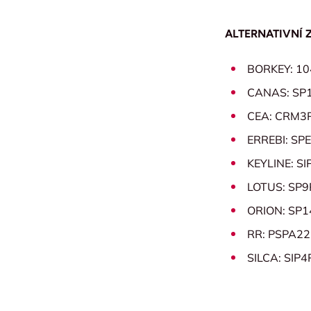
ALTERNATIVNÍ 
BORKEY: 1
CANAS: SP
CEA: CRM3
ERREBI: SP
KEYLINE: SI
LOTUS: SP9
ORION: SP1
RR: PSPA22
SILCA: SIP4